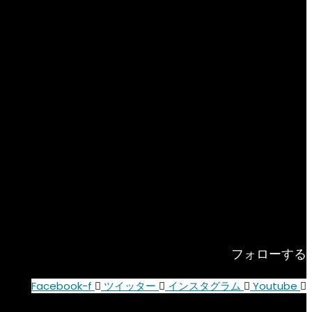
フォローする
Facebook-f
ツイッター
インスタグラム
Youtube