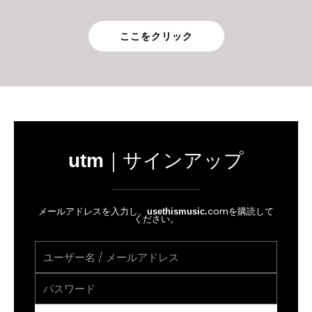
ここをクリック
utm
｜サインアップ
メールアドレスを入力し、
comを購読して
usethismusic
.
ください。
ユ
ー
パ
ザ
ス
ー