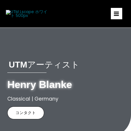
本
文
へ
ス
キ
ッ
プ
アーティスト
UTM
Henry Blanke
Classical | Germany
コンタクト