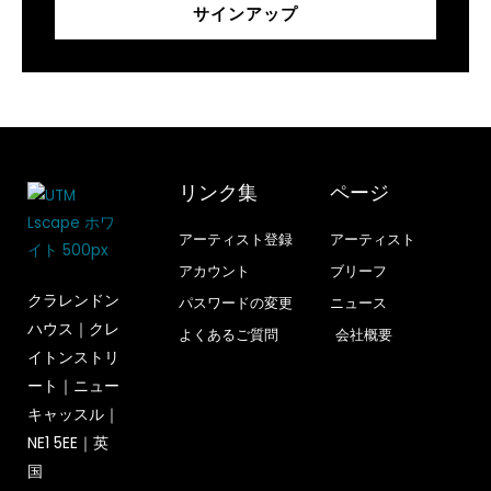
ワ
名
サインアップ
ー
/
ド
メ
ー
ル
ア
ド
リンク集
ページ
レ
ス
アーティスト登録
アーティスト
アカウント
ブリーフ
クラレンドン
パスワードの変更
ニュース
ハウス｜クレ
よくあるご質問
会社概要
イトンストリ
ート｜ニュー
キャッスル｜
NE1 5EE｜英
国