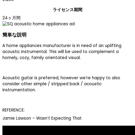
ライセンス期間
24ヶ月間
簡単な説明
A home appliances manufacturer is in need of an uplifting
acoustic instrumental. This will be used to complement a
homely, cozy, family orientated visual.
Acoustic guitar is preferred, however we’re happy to also
consider other simple / stripped back / acoustic
instrumentation.
REFERENCE:
Jamie Lawson – Wasn’t Expecting That