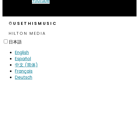
Youtube
©
USETHISMUSIC
HILTON MEDIA
日本語
English
Español
中文 (简体)
Français
Deutsch