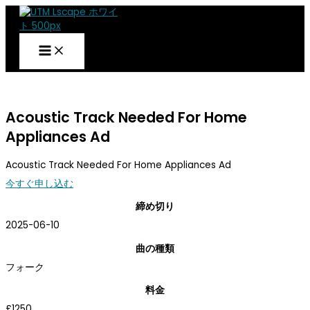
本
文
へ
ス
キ
ッ
UTM
ブリーフ
プ
Acoustic Track Needed For Home
Appliances Ad
Acoustic Track Needed For Home Appliances Ad
今すぐ申し込む
締め切り
2025-06-10
曲の種類
フォーク
料金
£1250