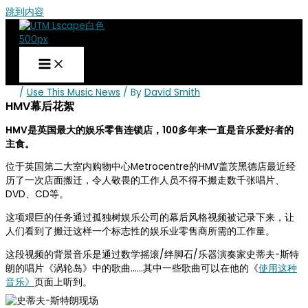
跳到内容
/
Use This Music News
/ By
David Smith
HMV幕后花絮
HMV是英国最大的娱乐零售连锁店，100多年来一直是音乐爱好者的
主食。
位于英国第二大室内购物中心Metrocentre的HMV盖茨黑德店最近经
历了一次店面搬迁，令人敬畏的工作人员不得不搬走数千张唱片、
DVD、CD等。
这项艰巨的任务通过孤独树娱乐公司的幕后风格视频被记录下来，让
人们看到了搬迁这样一个标志性的娱乐业零售商所需的工作量。
这段视频的背景音乐是通过数学摇滚/绊脚石/乐器演奏家史蒂夫-斯特
朗的唱片《涡轮岛》中的歌曲......其中一些歌曲可以在他的《
使用这种
音乐》
页面上听到。