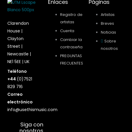
Enlaces
Páginas
Registro de
Artistas
artistas
Clarendon
Breves
House |
Cuenta
Noticias
Clayton
Cambiar la
Sobre
Street |
contraseña
nosotros
Newcastle |
PREGUNTAS
NE1 5EE | UK
FRECUENTES
Teléfono
+44
(0)7521
829 716
Correo
electrónico
info@usethismusic.com
Siga con
nosotros