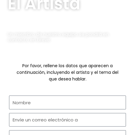
-
m
El Artista
f
Un miembro de nuestro equipo se pondrá en
contacto en breve.
Por favor, rellene los datos que aparecen a
continuación, incluyendo el artista y el tema del
que desea hablar.
Nombre
Envíe
un
correo
Artista