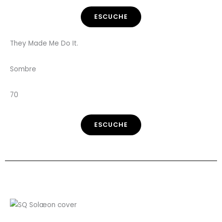
ESCUCHE
They Made Me Do It.
Sombre
70
ESCUCHE