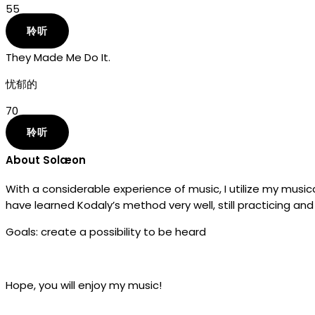
55
聆听
They Made Me Do It.
忧郁的
70
聆听
About Solæon
With a considerable experience of music, I utilize my musica
have learned Kodaly’s method very well, still practicing and 
Goals: create a possibility to be heard
Hope, you will enjoy my music!