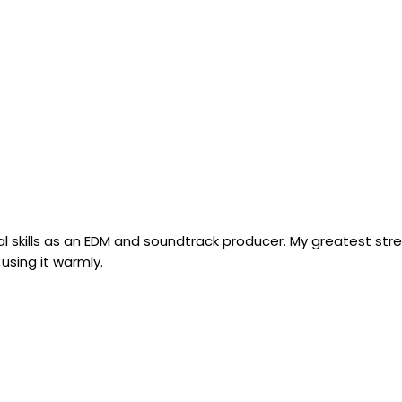
l skills as an EDM and soundtrack producer. My greatest streng
using it warmly.