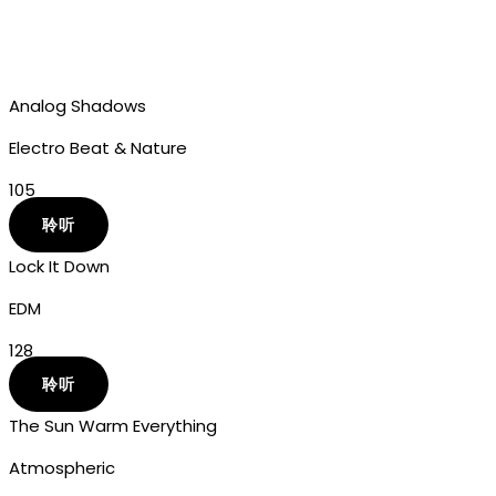
Analog Shadows
Electro Beat & Nature
105
聆听
Lock It Down
EDM
128
聆听
The Sun Warm Everything
Atmospheric