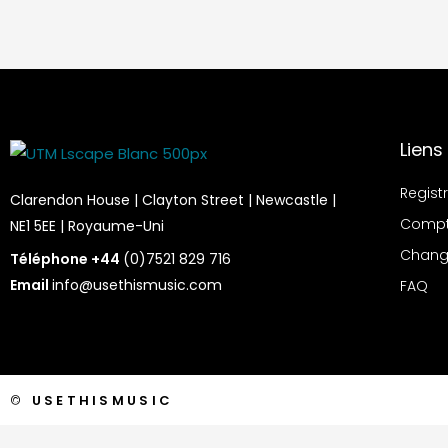
Liens
Regist
Clarendon House | Clayton Street | Newcastle |
Comp
NE1 5EE | Royaume-Uni
Chang
Téléphone +44
(0)7521 829 716
Email
info@usethismusic.com
FAQ
©
USETHISMUSIC