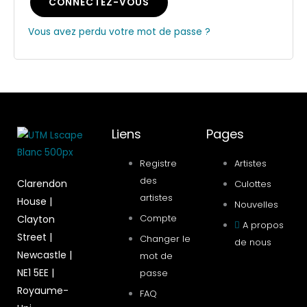
CONNECTEZ-VOUS
Vous avez perdu votre mot de passe ?
Liens
Pages
Registre
Artistes
des
Clarendon
Culottes
artistes
House |
Nouvelles
Compte
Clayton
A propos
Street |
Changer le
de nous
Newcastle |
mot de
NE1 5EE |
passe
Royaume-
FAQ