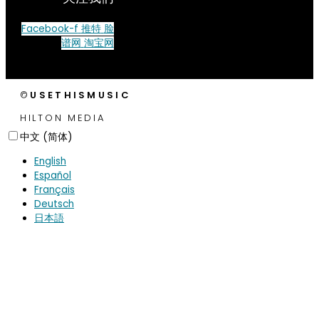
Facebook-f
推特
脸
谱网
淘宝网
©
USETHISMUSIC
HILTON MEDIA
中文 (简体)
English
Español
Français
Deutsch
日本語